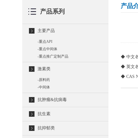
产品
产品系列
主要产品
-
重点API
-
重点中间体
-
重点推广定制产品
◆ 中文
◆ 英文名称：
激素类
◆ CAS N
-
原料药
-
中间体
抗肿瘤&抗病毒
抗生素
抗抑郁类